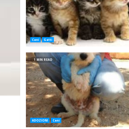
Cani
Gatti
1 MIN READ
ADOZIONI
Cani