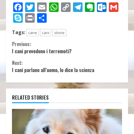
Facebook
Twitter
Email
WhatsApp
Copy
Telegram
Evernot
Outlo
Gma
Link
Skype
Print
Condividi
Tags:
cane
cani
storie
Continue
Previous:
I cani prevedono i terremoti?
Reading
Next:
I cani parlano all’uomo, lo dice la scienza
RELATED STORIES