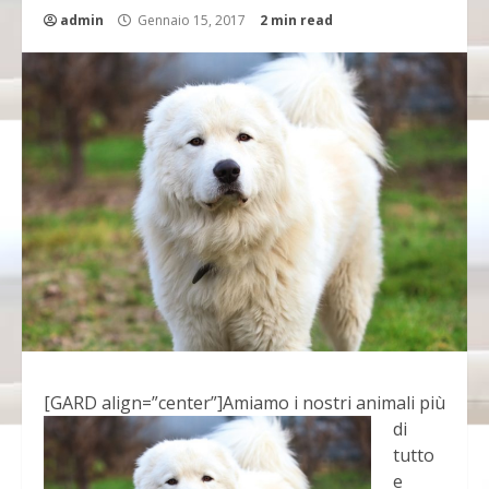
admin
Gennaio 15, 2017
2 min read
[GARD align=”center”]
Amiamo i nostri animali più
di
tutto
e