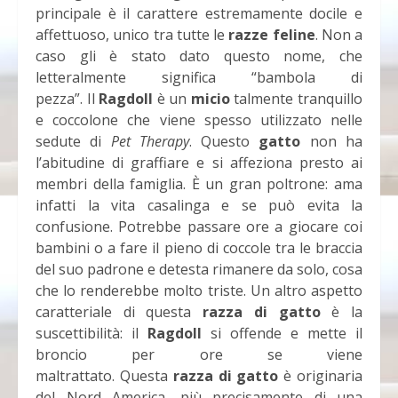
principale è il carattere estremamente docile e
affettuoso, unico tra tutte le
razze feline
. Non a
caso gli è stato dato questo nome, che
letteralmente significa “bambola di
pezza”. Il
Ragdoll
è un
micio
talmente tranquillo
e coccolone che viene spesso utilizzato nelle
sedute di
Pet Therapy
. Questo
gatto
non ha
l’abitudine di graffiare e si affeziona presto ai
membri della famiglia. È un gran poltrone: ama
infatti la vita casalinga e se può evita la
confusione. Potrebbe passare ore a giocare coi
bambini o a fare il pieno di coccole tra le braccia
del suo padrone e detesta rimanere da solo, cosa
che lo renderebbe molto triste. Un altro aspetto
caratteriale di questa
razza di gatto
è la
suscettibilità: il
Ragdoll
si offende e mette il
broncio per ore se viene
maltrattato. Questa
razza di gatto
è originaria
del Nord America, più precisamente di una