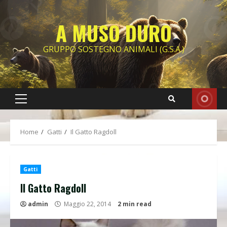
Skip
to
A MUSO DURO
content
GRUPPO SOSTEGNO ANIMALI (G.S.A.)
Primary
Menu
Home
Gatti
Il Gatto Ragdoll
Gatti
Il Gatto Ragdoll
admin
Maggio 22, 2014
2 min read