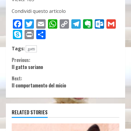
Condividi questo articolo
Facebook
Twitter
Email
WhatsApp
Copy
Telegram
Evernot
Outlo
Gma
Link
Skype
Print
Condividi
Tags:
gatti
Continue
Previous:
Il gatto soriano
Reading
Next:
Il comportamento del micio
RELATED STORIES