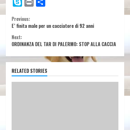
Link
Skype
Print
Condividi
Continue
Previous:
E’ finita male per un cacciatore di 92 anni
Reading
Next:
ORDINANZA DEL TAR DI PALERMO: STOP ALLA CACCIA
RELATED STORIES