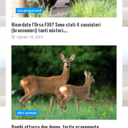
Uncategorized
Ricordate l’Orsa F36? Sono stati 4 cacciatori
(bracconieri) tanti misteri….
Agosto 18, 2024
Altri animali
Bambi attacca due donne, ferite gravemente