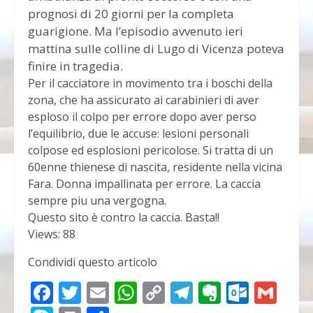
prognosi di 20 giorni per la completa
guarigione. Ma l’episodio avvenuto ieri
mattina sulle colline di Lugo di Vicenza poteva
finire in tragedia.
Per il cacciatore in movimento tra i boschi della
zona, che ha assicurato ai carabinieri di aver
esploso il colpo per errore dopo aver perso
l’equilibrio, due le accuse: lesioni personali
colpose ed esplosioni pericolose. Si tratta di un
60enne thienese di nascita, residente nella vicina
Fara. Donna impallinata per errore. La caccia
sempre piu una vergogna.
Questo sito è contro la caccia. Basta!!
Views: 88
Condividi questo articolo
Facebook
Twitter
Email
WhatsApp
Copy
Telegram
Evernot
Outlo
Gma