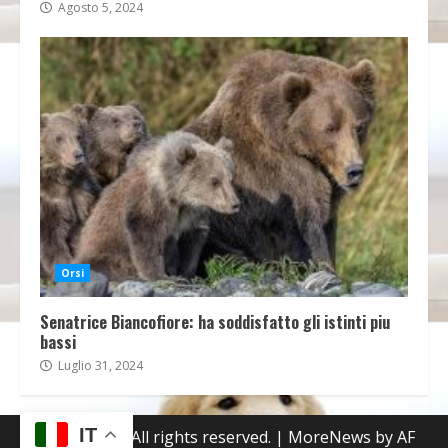
Agosto 5, 2024
Orsi
Senatrice Biancofiore: ha soddisfatto gli istinti piu
bassi
Luglio 31, 2024
IT
Copyright © All rights reserved.
|
MoreNews
by AF