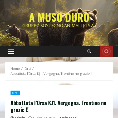
Skip
to
A MUSO DURO
content
GRUPPO SOSTEGNO ANIMALI (G.S.A.)
Primary
Menu
Home
Orsi
Abbattuta l’Orsa KJ1. Vergogna. Trentino no grazie !!
Orsi
Abbattuta l’Orsa KJ1. Vergogna. Trentino no
grazie !!
admin
Luglio 30, 2024
2 min read