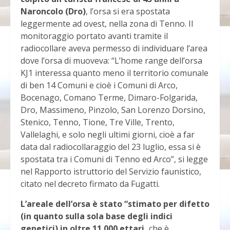
Naroncolo (Dro)
, l’orsa si era spostata
leggermente ad ovest, nella zona di Tenno. Il
monitoraggio portato avanti tramite il
radiocollare aveva permesso di individuare l’area
dove l’orsa di muoveva: “L’home range dell’orsa
KJ1 interessa quanto meno il territorio comunale
di ben 14 Comuni e cioè i Comuni di Arco,
Bocenago, Comano Terme, Dimaro-Folgarida,
Dro, Massimeno, Pinzolo, San Lorenzo Dorsino,
Stenico, Tenno, Tione, Tre Ville, Trento,
Vallelaghi, e solo negli ultimi giorni, cioè a far
data dal radiocollaraggio del 23 luglio, essa si è
spostata tra i Comuni di Tenno ed Arco”, si legge
nel Rapporto istruttorio del Servizio faunistico,
citato nel decreto firmato da Fugatti.
L’areale dell’orsa è stato “stimato per difetto
(in quanto sulla sola base degli indici
genetici) in oltre 11.000 ettari,
che è