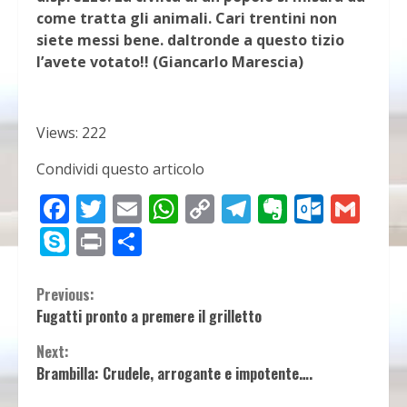
come tratta gli animali. Cari trentini non
siete messi bene. daltronde a questo tizio
l’avete votato!! (Giancarlo Marescia)
Views: 222
Condividi questo articolo
Facebook
Twitter
Email
WhatsApp
Copy
Telegram
Evernot
Outlo
Gma
Link
Skype
Print
Condividi
Continue
Previous:
Fugatti pronto a premere il grilletto
Reading
Next:
Brambilla: Crudele, arrogante e impotente….